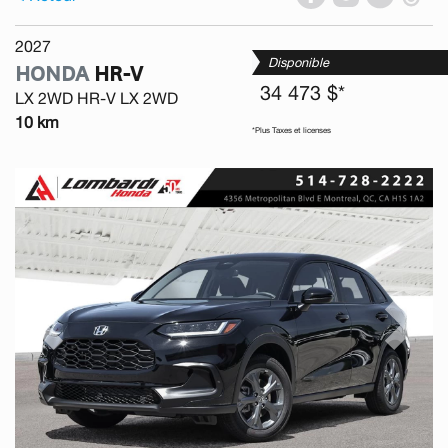
2027
Disponible
HONDA
HR-V
34 473 $*
LX 2WD HR-V LX 2WD
10 km
*Plus Taxes et licenses
Previous
Next