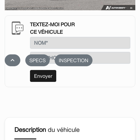
TEXTEZ-MOI POUR
CE VÉHICULE
stat_1
SPECS
INSPECTION
Envoyer
Description
du véhicule