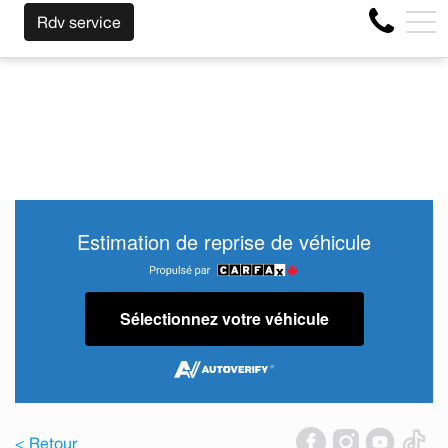
NOUS RACHETONS VOTRE AUTO PEU IMPORTE LA M
EN
Rdv service
4356 Boul Métropolitain E, Montréal, QC, CA H1S 1A2
Estimation de reprise de véhicule
Sélectionnez votre véhicule
< Retour