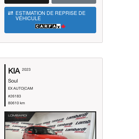
ESTIMATION DE REPRISE DE
VÉHICULE
KIA
2023
Soul
EX AUTO|CAM
#26183
80610 km