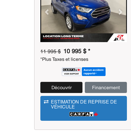
Previous
Next
10 995 $ *
11 995 $
*Plus Taxes et licenses
Découvrir
Financement
ESTIMATION DE REPRISE DE
VÉHICULE