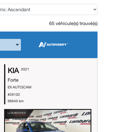
65 véhicule(s) trouvé(s)
 la Marque et le Modèle
KIA
2021
Forte
EX AUTO|CAM
#26102
96640 km