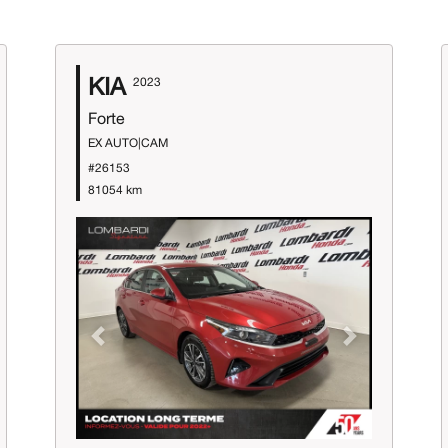
KIA
2023
Forte
EX AUTO|CAM
#26153
81054 km
Previous
Next