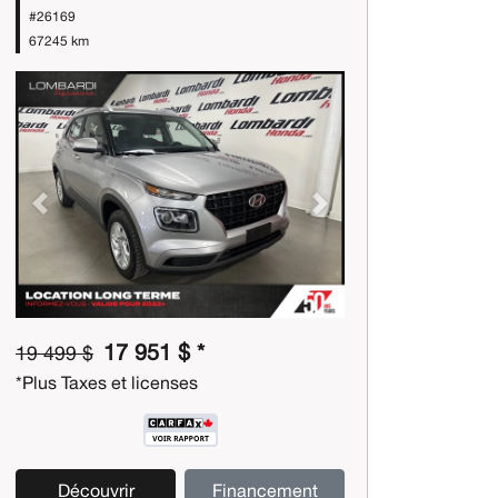
#26169
67245 km
Previous
Next
17 951 $ *
19 499 $
*Plus Taxes et licenses
Découvrir
Financement