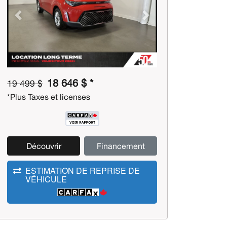
Previous
Next
18 646 $ *
19 499 $
*Plus Taxes et licenses
Découvrir
Financement
ESTIMATION DE REPRISE DE
VÉHICULE