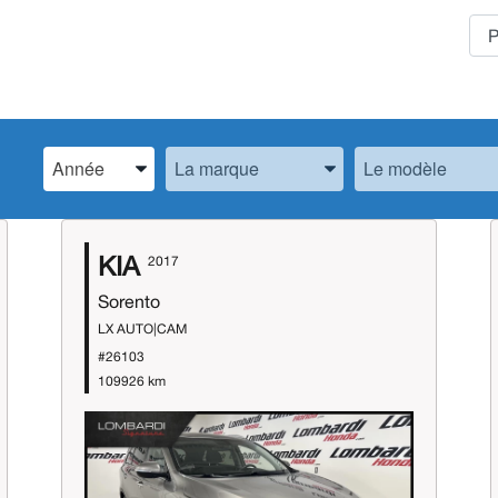
Spécifiez l’Année, la Marque et le Modèle
Spécifiez l’Année, la Marque et le Modèle
Spécifiez l’Année,
KIA
2017
Sorento
LX AUTO|CAM
#26103
109926 km