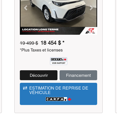
Previous
Next
18 454 $ *
19 499 $
*Plus Taxes et licenses
Découvrir
Financement
ESTIMATION DE REPRISE DE
VÉHICULE