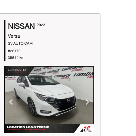
NISSAN
2023
Versa
SV AUTO|CAM
#26170
39614 km
Previous
Next