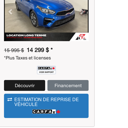
Previous
Next
14 299 $ *
15 995 $
*Plus Taxes et licenses
Découvrir
Financement
ESTIMATION DE REPRISE DE
VÉHICULE