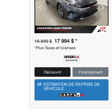
Previous
Next
17 994 $ *
18 899 $
*Plus Taxes et licenses
Découvrir
Financement
ESTIMATION DE REPRISE DE
VÉHICULE