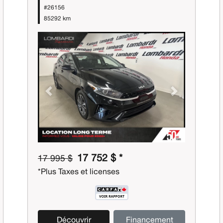
#26156
85292 km
Previous
Next
17 752 $ *
17 995 $
*Plus Taxes et licenses
Découvrir
Financement