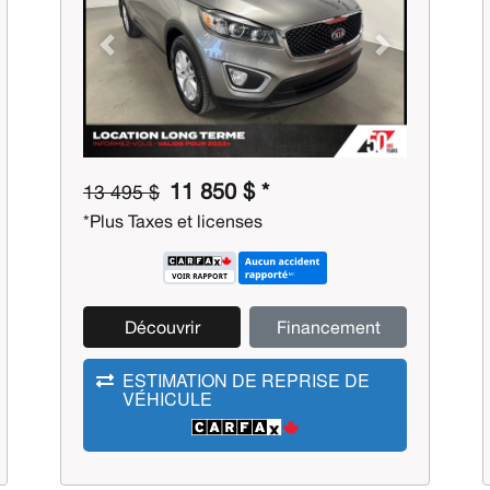
Previous
Next
11 850 $ *
13 495 $
*Plus Taxes et licenses
Découvrir
Financement
ESTIMATION DE REPRISE DE
VÉHICULE