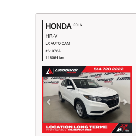
HONDA
2016
HR-V
LX AUTO|CAM
#61076A
116064 km
Previous
Next