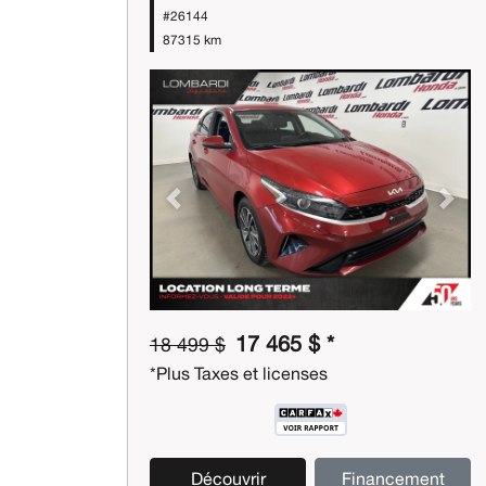
#26144
87315 km
Previous
Next
17 465 $ *
18 499 $
*Plus Taxes et licenses
Découvrir
Financement