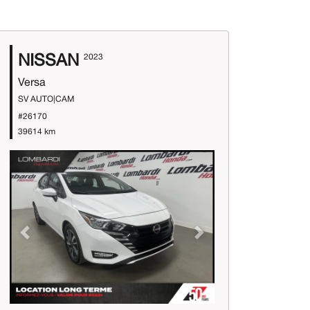
NISSAN
2023
Versa
SV AUTO|CAM
#26170
39614 km
Previous
Next