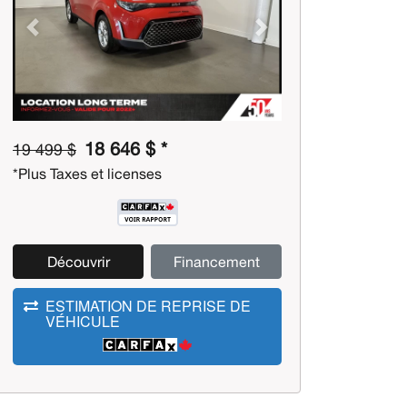
Previous
Next
18 646 $ *
19 499 $
*Plus Taxes et licenses
Découvrir
Financement
ESTIMATION DE REPRISE DE
VÉHICULE