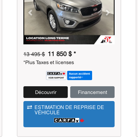
Previous
Next
11 850 $ *
13 495 $
*Plus Taxes et licenses
Découvrir
Financement
ESTIMATION DE REPRISE DE
VÉHICULE