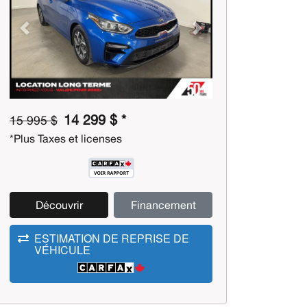
Previous
Next
14 299 $ *
15 995 $
*Plus Taxes et licenses
Découvrir
Financement
ESTIMATION DE REPRISE DE
VÉHICULE