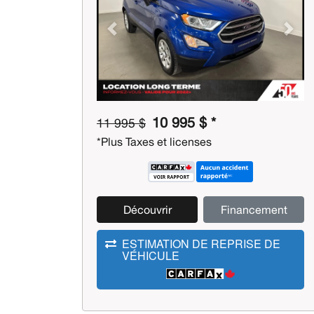
Previous
Next
10 995 $ *
11 995 $
*Plus Taxes et licenses
Découvrir
Financement
ESTIMATION DE REPRISE DE
VÉHICULE