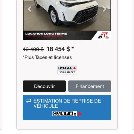
Previous
Next
18 454 $ *
19 499 $
*Plus Taxes et licenses
Découvrir
Financement
ESTIMATION DE REPRISE DE
VÉHICULE