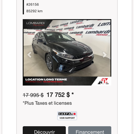
#26156
85292 km
Previous
Next
17 752 $ *
17 995 $
*Plus Taxes et licenses
Découvrir
Financement