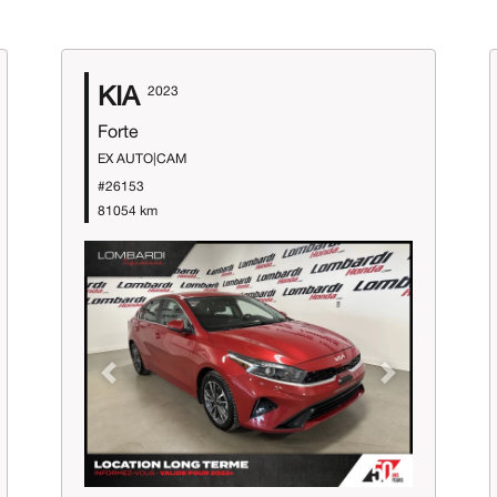
KIA
2023
Forte
EX AUTO|CAM
#26153
81054 km
Previous
Next