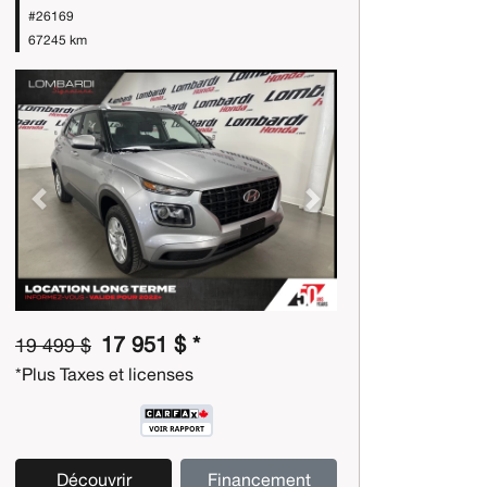
#26169
67245 km
Previous
Next
17 951 $ *
19 499 $
*Plus Taxes et licenses
Découvrir
Financement