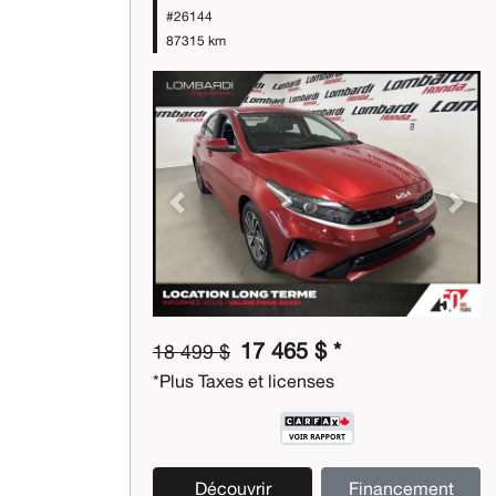
#26144
87315 km
Previous
Next
17 465 $ *
18 499 $
*Plus Taxes et licenses
Découvrir
Financement