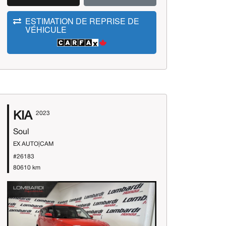
ESTIMATION DE REPRISE DE
VÉHICULE
KIA
2023
Soul
EX AUTO|CAM
#26183
80610 km