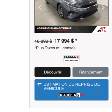
Previous
Next
17 994 $ *
18 899 $
*Plus Taxes et licenses
Découvrir
Financement
ESTIMATION DE REPRISE DE
VÉHICULE