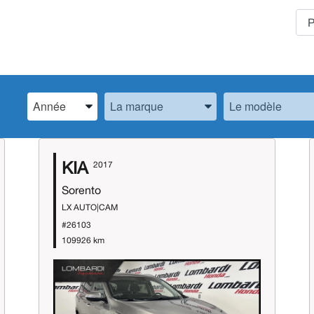
Spécifiez l’Année, la Marque et le Modèle
Spécifiez l’Année, la Marque et le Modèle
Spécifiez l’Année,
KIA
2017
Sorento
LX AUTO|CAM
#26103
109926 km