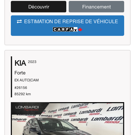
Découvrir
Financement
ESTIMATION DE REPRISE DE VÉHICULE
KIA
2023
Forte
EX AUTO|CAM
#26156
85292 km