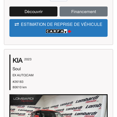
Découvrir
Financement
ESTIMATION DE REPRISE DE VÉHICULE
KIA
2023
Soul
EX AUTO|CAM
#26183
80610 km