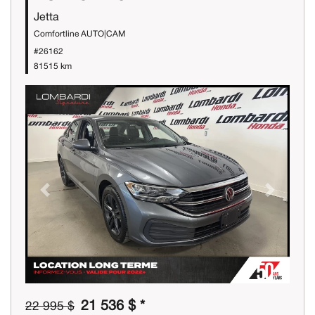
Jetta
Comfortline AUTO|CAM
#26162
81515 km
Previous
Next
21 536 $ *
22 995 $