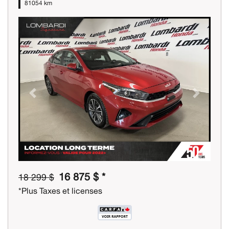
81054 km
Previous
Next
16 875 $ *
18 299 $
*Plus Taxes et licenses