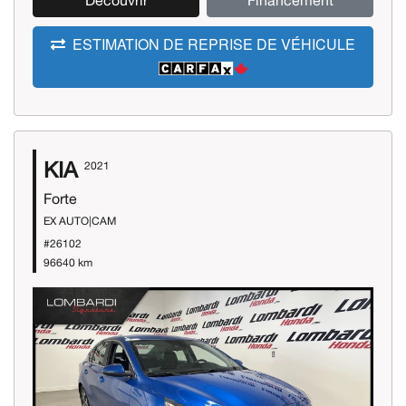
Découvrir
Financement
ESTIMATION DE REPRISE DE VÉHICULE
KIA
2021
Forte
EX AUTO|CAM
#26102
96640 km