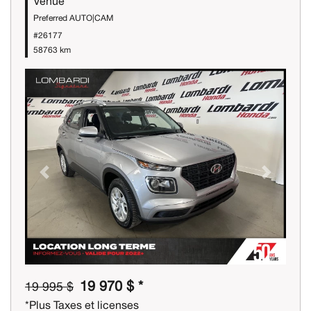
Venue
Preferred AUTO|CAM
#26177
58763 km
Previous
Next
19 970 $ *
19 995 $
*Plus Taxes et licenses