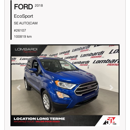
FORD
2018
EcoSport
SE AUTO|CAM
#26107
100819 km
Previous
Next