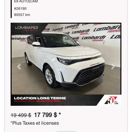
EX AUTO|CAM
#26190
80557 km
Previous
Next
17 799 $ *
19 499 $
*Plus Taxes et licenses