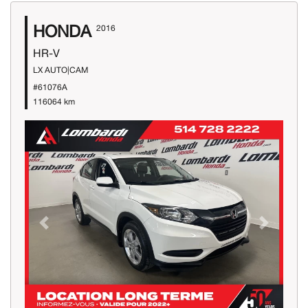
HONDA
2016
HR-V
LX AUTO|CAM
#61076A
116064 km
Previous
Next