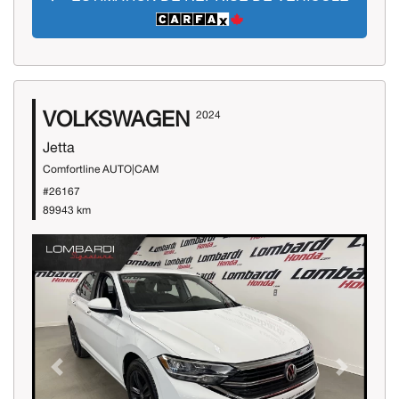
VOLKSWAGEN
2024
Jetta
Comfortline AUTO|CAM
#26167
89943 km
Previous
Next