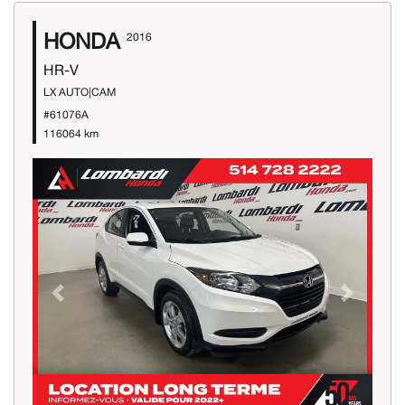
HONDA
2016
HR-V
LX AUTO|CAM
#61076A
116064 km
Previous
Next