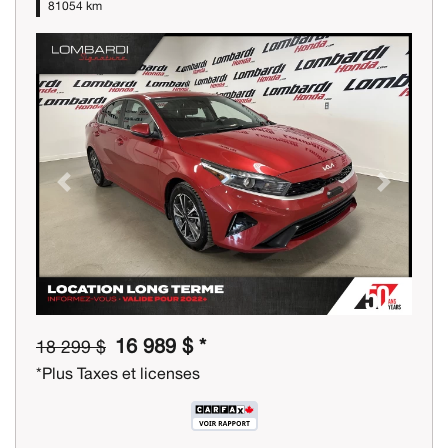
81054 km
Previous
Next
16 989 $ *
18 299 $
*Plus Taxes et licenses