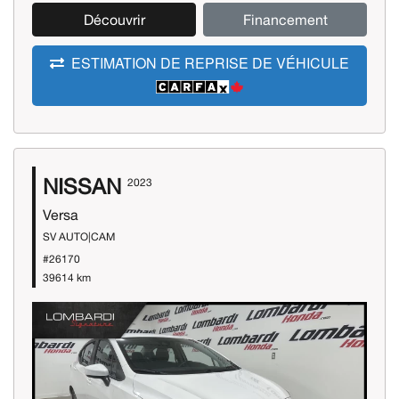
Découvrir
Financement
ESTIMATION DE REPRISE DE VÉHICULE
NISSAN
2023
Versa
SV AUTO|CAM
#26170
39614 km