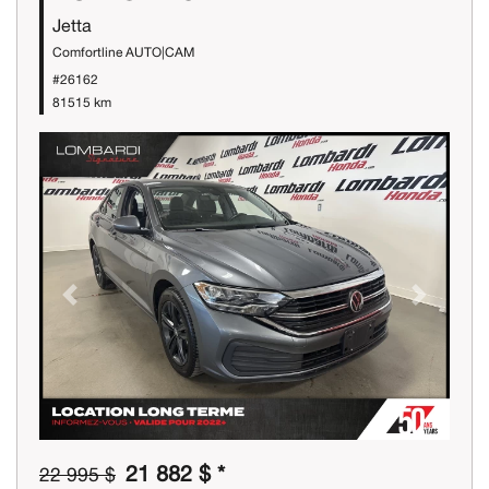
Jetta
Comfortline AUTO|CAM
#26162
81515 km
Previous
Next
21 882 $ *
22 995 $