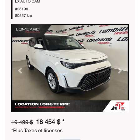
EX AUTO|CAM
#26190
80557 km
Previous
Next
18 454 $ *
19 499 $
*Plus Taxes et licenses