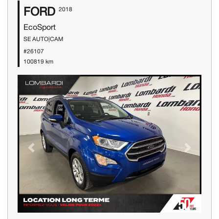
FORD
2018
EcoSport
SE AUTO|CAM
#26107
100819 km
Previous
Next