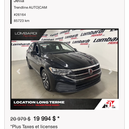
Jetta
Trendline AUTO|CAM
#26164
85723 km
Previous
Next
19 994 $ *
20 979 $
*Plus Taxes et licenses