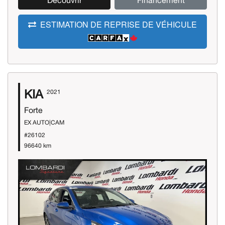
Découvrir
Financement
ESTIMATION DE REPRISE DE VÉHICULE
KIA
2021
Forte
EX AUTO|CAM
#26102
96640 km