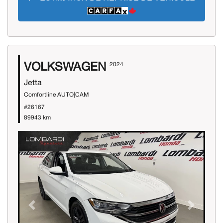
VOLKSWAGEN
2024
Jetta
Comfortline AUTO|CAM
#26167
89943 km
Previous
Next