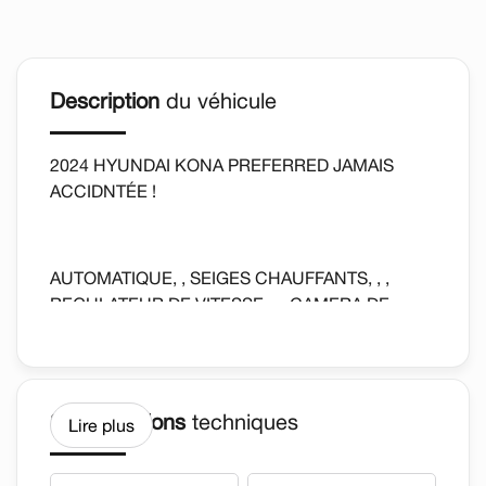
Description
du véhicule
2024 HYUNDAI KONA PREFERRED JAMAIS
ACCIDNTÉE !
AUTOMATIQUE, , SEIGES CHAUFFANTS, , ,
REGULATEUR DE VITESSE, , , CAMERA DE
RECUL, BLUETOOTH ET PLUS ENCORE...
-Rapport d historique CARFAX toujours
Spécifications
techniques
Lire plus
disponible.