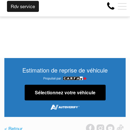
NOUS RACHETONS VOTRE AUTO PEU IMPORTE LA MARQUE
EN
Rdv service
4356 Boul Métropolitain E, Montréal, QC, CA H1S 1A2
Estimation de reprise de véhicule
Sélectionnez votre véhicule
< Retour