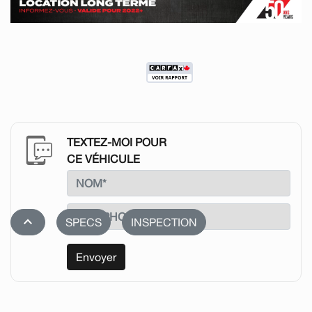
TEXTEZ-MOI POUR
CE VÉHICULE
stat_1
SPECS
INSPECTION
Envoyer