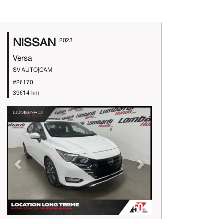
NISSAN
2023
Versa
SV AUTO|CAM
#26170
39614 km
Previous
Next