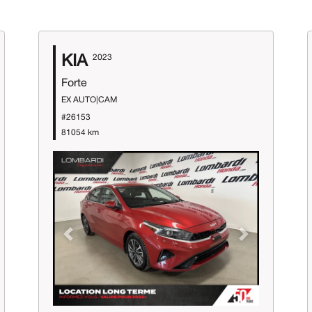
KIA
2023
Forte
EX AUTO|CAM
#26153
81054 km
Previous
Next