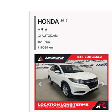
HONDA
2016
HR-V
LX AUTO|CAM
#61076A
116064 km
Previous
Next