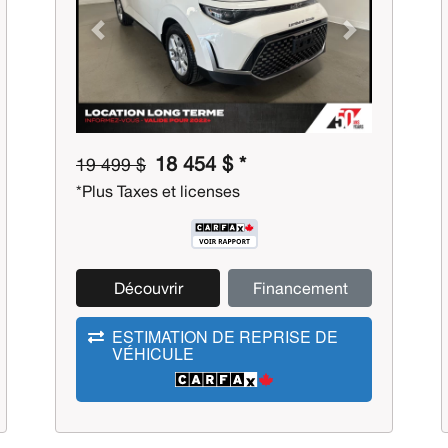
Previous
Next
18 454 $ *
19 499 $
*Plus Taxes et licenses
Découvrir
Financement
ESTIMATION DE REPRISE DE
VÉHICULE