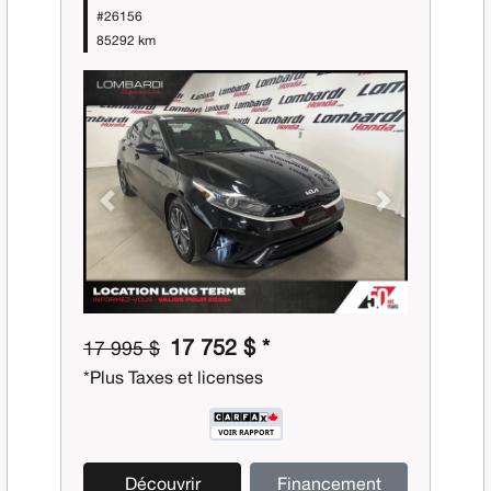
#26156
85292 km
Previous
Next
17 752 $ *
17 995 $
*Plus Taxes et licenses
Découvrir
Financement