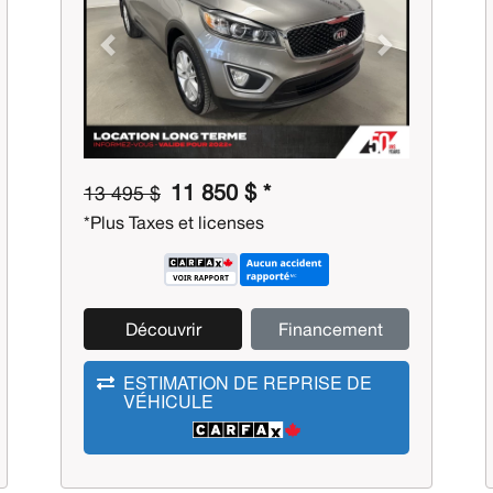
Previous
Next
11 850 $ *
13 495 $
*Plus Taxes et licenses
Découvrir
Financement
ESTIMATION DE REPRISE DE
VÉHICULE