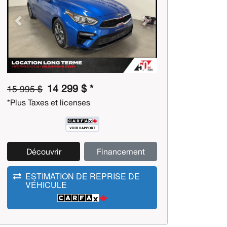
Previous
Next
14 299 $ *
15 995 $
*Plus Taxes et licenses
Découvrir
Financement
ESTIMATION DE REPRISE DE
VÉHICULE