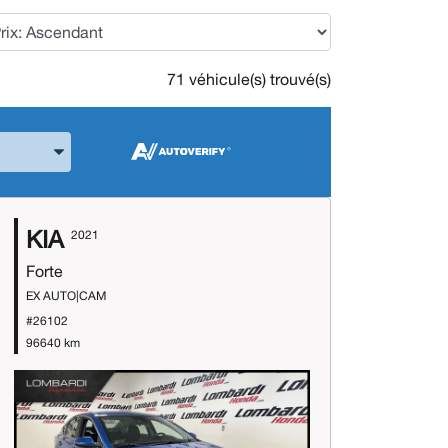
71 véhicule(s) trouvé(s)
 la Marque et le Modèle
KIA
2021
Forte
EX AUTO|CAM
#26102
96640 km