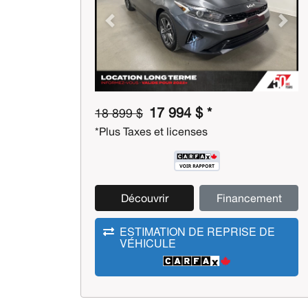
Previous
Next
17 994 $ *
18 899 $
*Plus Taxes et licenses
Découvrir
Financement
ESTIMATION DE REPRISE DE
VÉHICULE