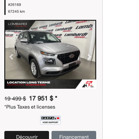
#26169
67245 km
Previous
Next
17 951 $ *
19 499 $
*Plus Taxes et licenses
Découvrir
Financement