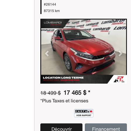
#26144
87315 km
Previous
Next
17 465 $ *
18 499 $
*Plus Taxes et licenses
Découvrir
Financement