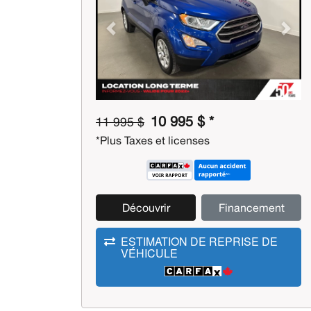
Previous
Next
10 995 $ *
11 995 $
*Plus Taxes et licenses
Découvrir
Financement
ESTIMATION DE REPRISE DE
VÉHICULE