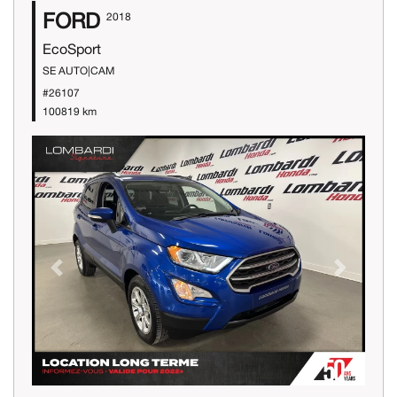
FORD
2018
EcoSport
SE AUTO|CAM
#26107
100819 km
Previous
Next