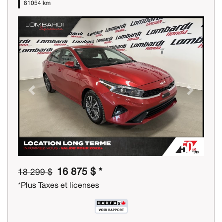
81054 km
Previous
Next
16 875 $ *
18 299 $
*Plus Taxes et licenses