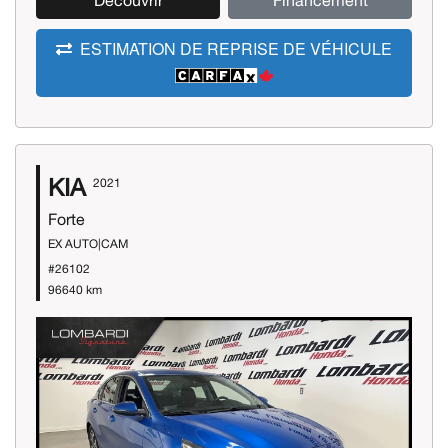
Découvrir
Financement
ESTIMATION DE REPRISE DE VÉHICULE
KIA
2021
Forte
EX AUTO|CAM
#26102
96640 km