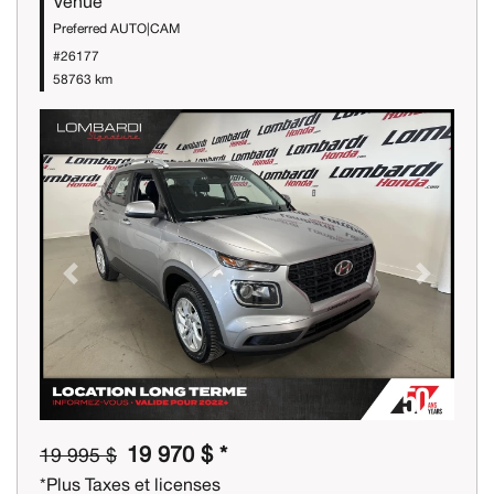
Venue
Preferred AUTO|CAM
#26177
58763 km
Previous
Next
19 970 $ *
19 995 $
*Plus Taxes et licenses