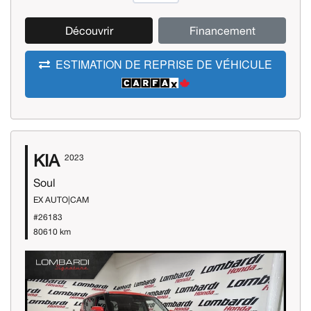
Découvrir
Financement
ESTIMATION DE REPRISE DE VÉHICULE
KIA
2023
Soul
EX AUTO|CAM
#26183
80610 km