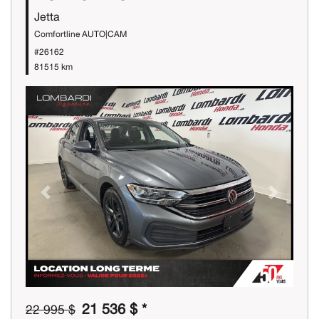
Jetta
Comfortline AUTO|CAM
#26162
81515 km
Previous
Next
21 536 $ *
22 995 $