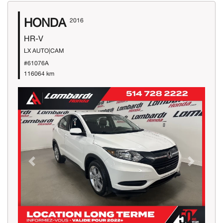
HONDA
2016
HR-V
LX AUTO|CAM
#61076A
116064 km
Previous
Next