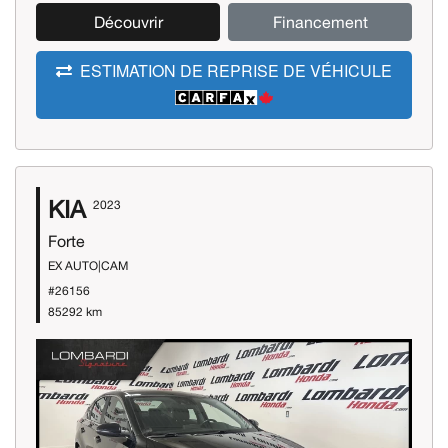
Découvrir
Financement
ESTIMATION DE REPRISE DE VÉHICULE
KIA
2023
Forte
EX AUTO|CAM
#26156
85292 km