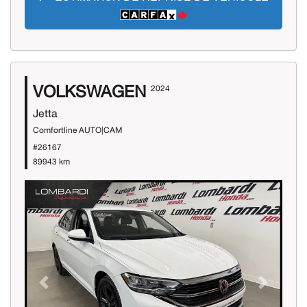
VOLKSWAGEN
2024
Jetta
Comfortline AUTO|CAM
#26167
89943 km
Previous
Next