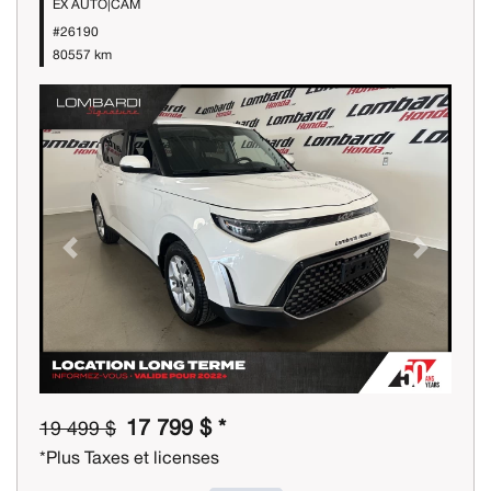
EX AUTO|CAM
#26190
80557 km
Previous
Next
17 799 $ *
19 499 $
*Plus Taxes et licenses