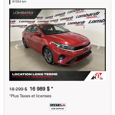
81054 km
Previous
Next
16 989 $ *
18 299 $
*Plus Taxes et licenses