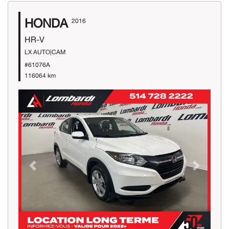
HONDA
2016
HR-V
LX AUTO|CAM
#61076A
116064 km
Previous
Next