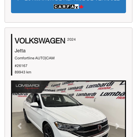
VOLKSWAGEN
2024
Jetta
Comfortline AUTO|CAM
#26167
89943 km
Previous
Next