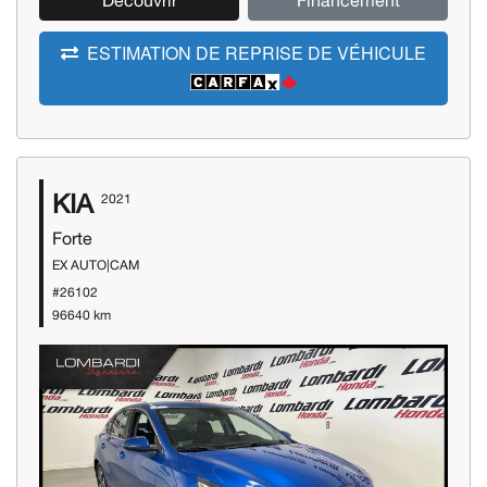
Découvrir
Financement
ESTIMATION DE REPRISE DE VÉHICULE
KIA
2021
Forte
EX AUTO|CAM
#26102
96640 km