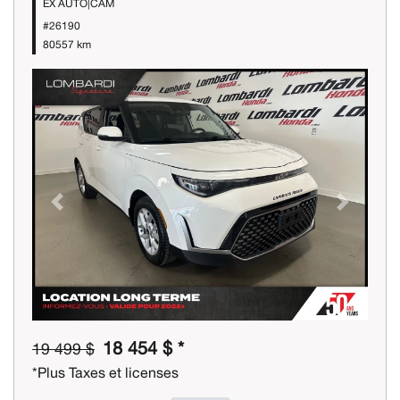
EX AUTO|CAM
#26190
80557 km
Previous
Next
18 454 $ *
19 499 $
*Plus Taxes et licenses