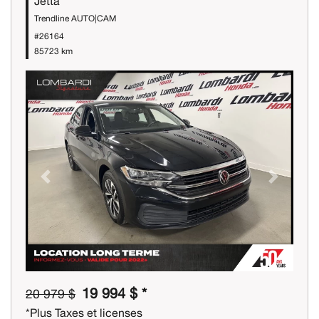
Jetta
Trendline AUTO|CAM
#26164
85723 km
Previous
Next
19 994 $ *
20 979 $
*Plus Taxes et licenses