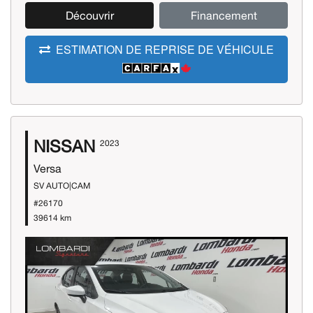
Découvrir
Financement
ESTIMATION DE REPRISE DE VÉHICULE
NISSAN
2023
Versa
SV AUTO|CAM
#26170
39614 km