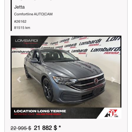
Jetta
Comfortline AUTO|CAM
#26162
81515 km
Previous
Next
21 882 $ *
22 995 $