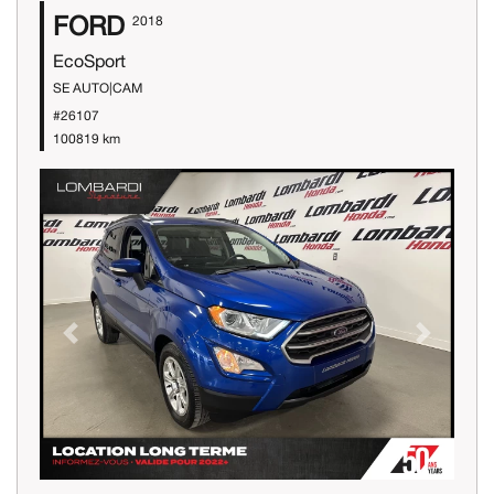
FORD
2018
EcoSport
SE AUTO|CAM
#26107
100819 km
Previous
Next