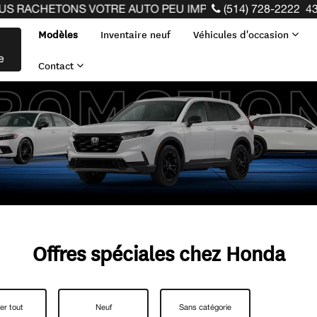
RACHETONS VOTRE AUTO PEU IMPORTE LA MARQUE AVANT L
(514) 728-2222
43
Modèles
Inventaire neuf
Véhicules d'occasion
e
Contact
Offres spéciales chez Honda
er tout
Neuf
Sans catégorie