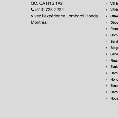
QC, CA H1S 1A2
Véhic
(514) 728-2222
Véhic
Vivez l'expérience Lombardi Honda
Offre
Montréal
Dépar
Pièce
Comm
Servi
Blog
Serv
Fina
Évalu
Dema
Hond
Essai
Carri
Nous 