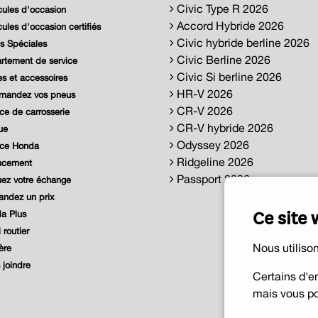
Civic Type R 2026
ules d'occasion
Accord Hybride 2026
ules d'occasion certifiés
Civic hybride berline 2026
s Spéciales
Civic Berline 2026
tement de service
Civic Si berline 2026
s et accessoires
HR-V 2026
andez vos pneus
CR-V 2026
ce de carrosserie
CR-V hybride 2026
ue
Odyssey 2026
ice Honda
Ridgeline 2026
ncement
Passport 2026
ez votre échange
ndez un prix
Ce site 
a Plus
 routier
Nous utiliso
ère
joindre
Certains d'e
mais vous po