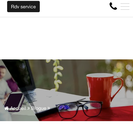
US RACHETONS VOTRE AUTO PEU IMPORTE LA MARQUE AVAN
EN
Rdv service
4356 Boul Métropolitain E, Montréal, QC, CA H1S 1A2
Accueil
Blogue