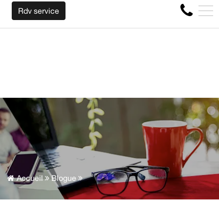
NS VOTRE AUTO PEU IMPORTE LA MARQUE AVANT LA FIN D
EN
Rdv service
4356 Boul Métropolitain E, Montréal, QC, CA H1S 1A2
Accueil
Blogue