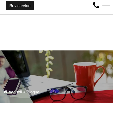
NOUS RACHETONS VOTRE AUTO PEU IMPORTE LA MARQUE A
EN
Rdv service
4356 Boul Métropolitain E, Montréal, QC, CA H1S 1A2
Accueil
Blogue