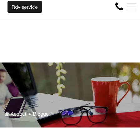
OUS RACHETONS VOTRE AUTO PEU IMPORTE LA MARQUE AVA
EN
Rdv service
4356 Boul Métropolitain E, Montréal, QC, CA H1S 1A2
Accueil
Blogue