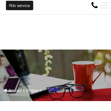
NOUS RACHETONS VOTRE AUTO PEU IMPORTE LA MARQUE 
EN
Rdv service
4356 Boul Métropolitain E, Montréal, QC, CA H1S 1A2
Accueil
Blogue