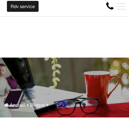
NOUS RACHETONS VOTRE AUTO PEU IMPORTE LA MARQUE 
EN
Rdv service
4356 Boul Métropolitain E, Montréal, QC, CA H1S 1A2
Accueil
Blogue